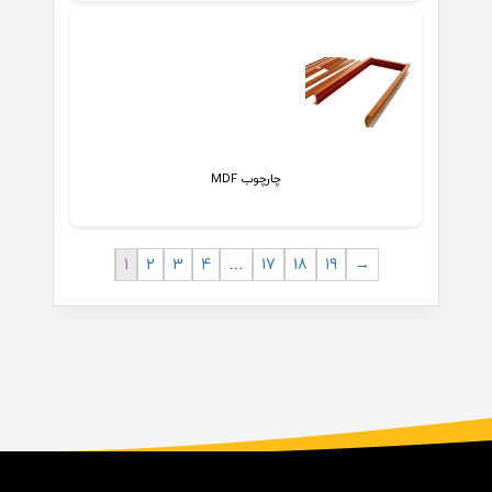
چارچوب MDF
1
2
3
4
…
17
18
19
→