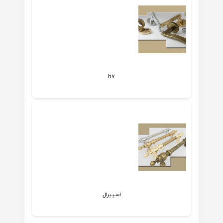
h7
اسپیرال