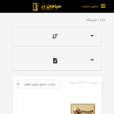
منوی سایت
خانه
/ فروشگاه
نمایش 1–9 از 164 نتیجه