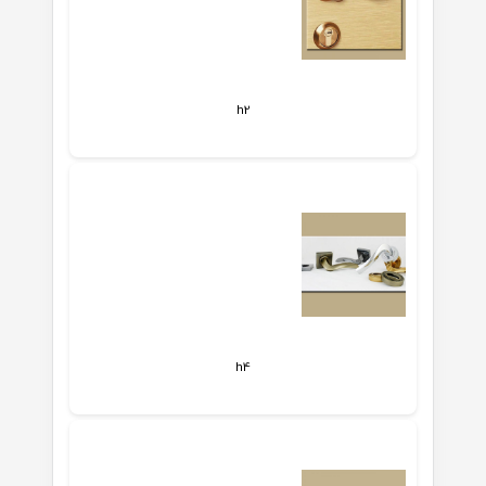
h2
h4