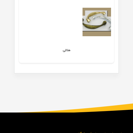
هلالی