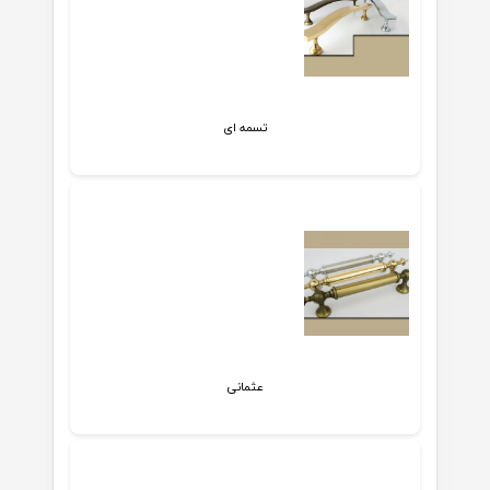
تسمه ای
عثمانی